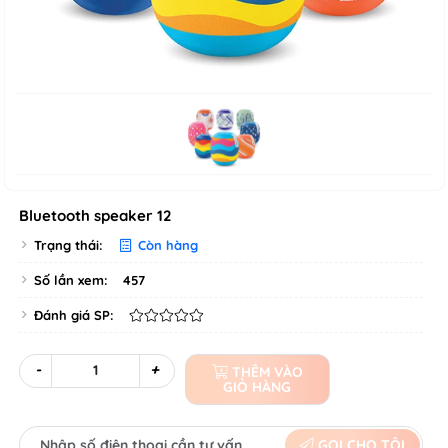
Bluetooth speaker 12
Trạng thái:
Còn hàng
Số lần xem:
457
Đánh giá SP:
-
+
THÊM VÀO
GIỎ HÀNG
GỌI CHO TÔI