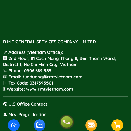
R.M.T GENERAL SERVICES COMPANY LIMITED
📍 Address (Vietnam Office):
🏢 2nd Floor, 81 Cach Mang Thang 8, Ben Thanh Ward,
District 1, Ho Chi Minh City, Vietnam
📞
Phone
:
0906 689 985
📧
Email:
tueduong@rmtvietnam.com
🆔
Tax Code:
0317395501
🌐
Website:
www.rmtvietnam.com
🌎 U.S Office Contact
👤
Mrs. Paige Jordan
📱
Mobile:
+1 805 940 5514
📧
Email:
Paige.jordan@rmtvietnam.com