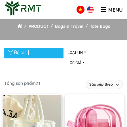
MENU
Tote Bags
PRODUCT
Bags & Travel
Tote Bags
Bộ lọc
LOẠI TIN
LỌC GIÁ
Tổng sản phẩm:
11