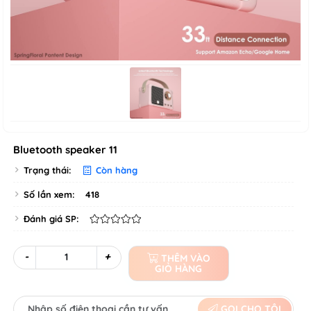
Bluetooth speaker 11
Trạng thái:
Còn hàng
Số lần xem:
418
Đánh giá SP:
-
+
THÊM VÀO
GIỎ HÀNG
GỌI CHO TÔI