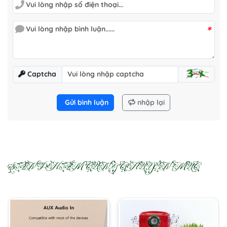
*
Captcha
Gửi bình luận
nhập lại
SẢN PHẨM CÙNG CHUYÊN MỤC