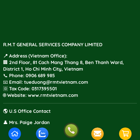
R.M.T GENERAL SERVICES COMPANY LIMITED
📍 Address (Vietnam Office):
🏢 2nd Floor, 81 Cach Mang Thang 8, Ben Thanh Ward,
District 1, Ho Chi Minh City, Vietnam
📞
Phone
:
0906 689 985
📧
Email:
tueduong@rmtvietnam.com
🆔
Tax Code:
0317395501
🌐
Website:
www.rmtvietnam.com
🌎 U.S Office Contact
👤
Mrs. Paige Jordan
📱
Mobile:
+1 805 940 5514
📧
Email:
Paige.jordan@rmtvietnam.com