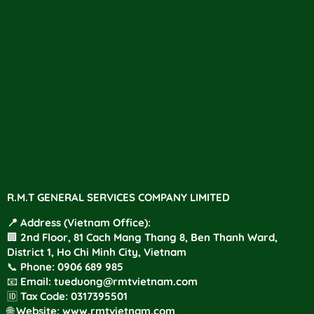
R.M.T GENERAL SERVICES COMPANY LIMITED
📍 Address (Vietnam Office):
🏢 2nd Floor, 81 Cach Mang Thang 8, Ben Thanh Ward,
District 1, Ho Chi Minh City, Vietnam
📞
Phone
:
0906 689 985
📧
Email:
tueduong@rmtvietnam.com
🆔
Tax Code:
0317395501
🌐
Website:
www.rmtvietnam.com