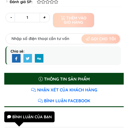
Đánh giá SP:
-
+
THÊM VÀO
GIỎ HÀNG
GỌI CHO TÔI
Chia sẻ:
THÔNG TIN SẢN PHẨM
NHẬN XÉT CỦA KHÁCH HÀNG
BÌNH LUẬN FACEBOOK
BÌNH LUẬN CỦA BẠN